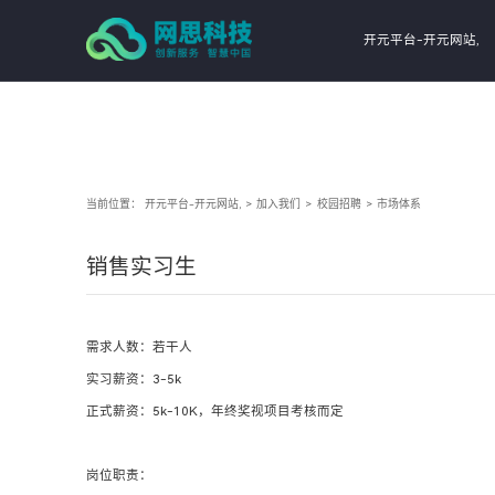
开元平台-开元网站,
当前位置：
开元平台-开元网站,
>
加入我们
>
校园招聘
>
市场体系
销售实习生
需求人数：若干人
实习薪资：3-5k
正式薪资：5k-10K，年终奖视项目考核而定
岗位职责：