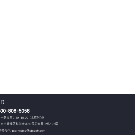
我们
400-808-5058
一到周五9:30-18:00 (北京时间）
广州市黄埔区科学大道18号芯大厦B2栋1-2层
务合作: marketing@sinontt.com