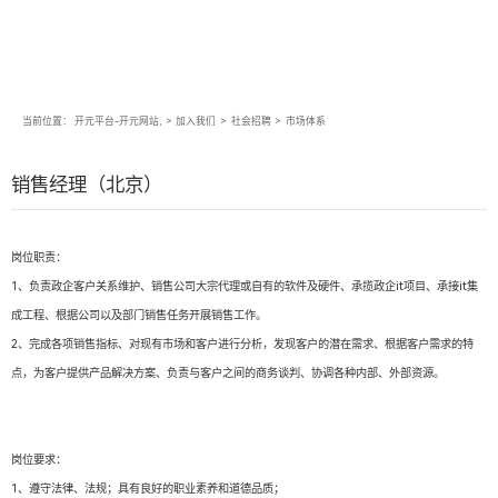
当前位置：
开元平台-开元网站,
>
加入我们
>
社会招聘
>
市场体系
销售经理（北京）
岗位职责：
1、负责政企客户关系维护、销售公司大宗代理或自有的软件及硬件、承揽政企it项目、承接it集
成工程、根据公司以及部门销售任务开展销售工作。
2、完成各项销售指标、对现有市场和客户进行分析，发现客户的潜在需求、根据客户需求的特
点，为客户提供产品解决方案、负责与客户之间的商务谈判、协调各种内部、外部资源。
岗位要求：
1、遵守法律、法规；具有良好的职业素养和道德品质；